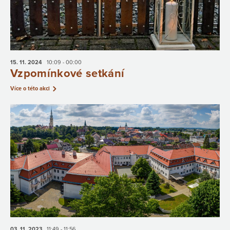
15. 11.
2024
10:09 - 00:00
Vzpomínkové setkání
Více o této akci
03. 11.
2023
11:49 - 11:56