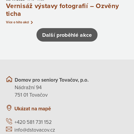
Vernisáž výstavy fotografií – Ozvěny
ticha
Více o této akci
Další proběhlé akce
Domov pro seniory Tovačov, p.o.
Nádražní 94
751 01 Tovačov
Ukázat na mapě
+420 581 731 152
info@dstovacov.cz