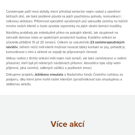
Canisterapie patří mezi aktivity, které přinášejí seniorům nejen radost a zpestření
běžných dnů, ale také pozitivně působí na jejich psychickou pohodu, komunikaci i
celkovou aktivizaci. Přítomnost speciálně vycvičených psů vykouzlila úsměvy na tvářích
mnoha našich klientů a často vyvolala vzpomínky na jejich vlastní domácí mazlíčky.
Návštěvy probíhaly jak individuálně přímo na pokojích klientů, tak skupinově na
zahradě domova nebo ve společných prostorách budovy. Každého setkání se
účastnilo přibližně 15 až 20 seniorů. Celkem se uskutečnilo
23 canisterapeutických
návštěv
, během nichž měli klienti možnost navázat blízký kontakt se psy, pohladit je,
komunikovat s nimi a aktivně se zapojit do připravených činností.
Velkou radost z těchto setkání měli nejen naši senioři, ale také zaměstnanci a rodinní
příslušníci, kteří byli při některých návštěvách přítomni. Atmosféra byla vždy velmi
příjemná, plná úsměvů, sdílených zážitků a pozitivních emocí.
Děkujeme projektu
Ježíškova vnoučata
a Nadačnímu fondu Českého rozhlasu za
podporu, díky které jsme mohli našim klientům zprostředkovat tuto smysluplnou a
oblíbenou aktivitu.
Více akcí