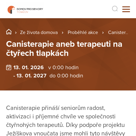
Ze života domova
Proběhlé akce
Canisterapie aneb terapeuti na čtyřech tlapkách
Canisterapie aneb terapeuti na
čtyřech tlapkách
13. 01. 2026
v 0:00 hodin
- 13. 01. 2027
do 0:00 hodin
Canisterapie přináší seniorům radost,
aktivizaci i příjemné chvíle ve společnosti
čtyřnohých terapeutů. Díky podpoře projektu
Ježíškova vnoučata jsme mohli tyto návštěvy