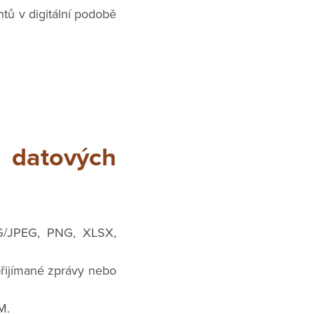
tů v digitální podobě
 datových
PG/JPEG, PNG, XLSX,
přijímané zprávy nebo
M.