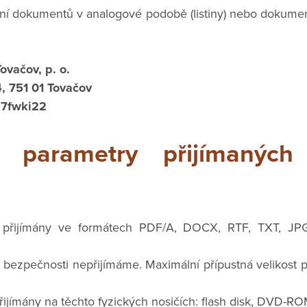
í dokumentů v analogové podobě (listiny) nebo dokumen
ovačov, p. o.
, 751 01 Tovačov
 7fwki22
é parametry přijímaných
 přijímány ve formátech PDF/A, DOCX, RTF, TXT, J
bezpečnosti nepřijímáme. Maximální přípustná velikost 
řijímány na těchto fyzických nosičích: flash disk, DVD-RO