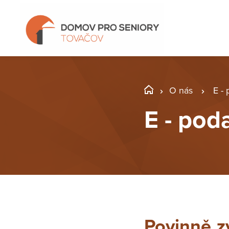
O nás
E -
E - pod
Povinně z