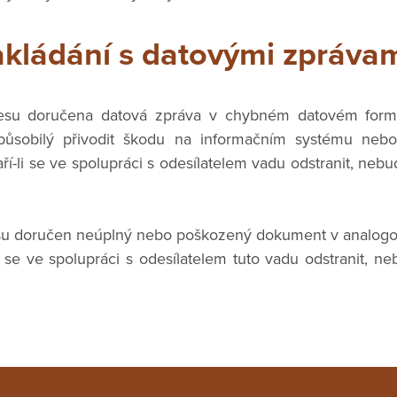
kládání s datovými zpráva
su doručena datová zpráva v chybném datovém form
způsobilý přivodit škodu na informačním systému neb
í-li se ve spolupráci s odesílatelem vadu odstranit, neb
u doručen neúplný nebo poškozený dokument v analogo
 se ve spolupráci s odesílatelem tuto vadu odstranit, 