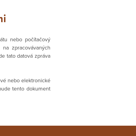
mi
átu nebo počítačový
o na zpracovávaných
ude tato datová zpráva
vé nebo elektronické
nebude tento dokument