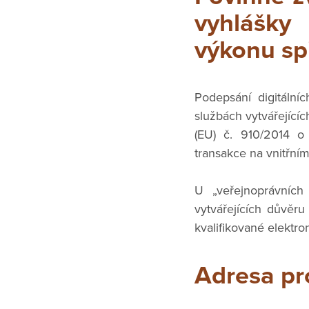
vyhlášky
výkonu sp
Podepsání digitáln
službách vytvářející
(EU) č. 910/2014 o 
transakce na vnitřním
U „veřejnoprávníc
vytvářejících důvěru
kvalifikované elektro
Adresa pr