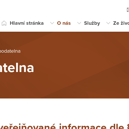
Hlavní stránka
O nás
Služby
Ze živ
 podatelna
atelna
veřejňované informace dle §