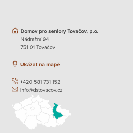
Domov pro seniory Tovačov, p.o.
Nádražní 94
751 01 Tovačov
Ukázat na mapě
+420 581 731 152
info@dstovacov.cz