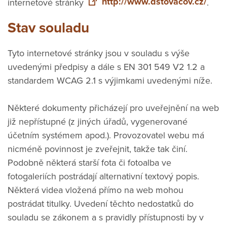
http://www.dstovacov.cz/
internetové stránky
.
Stav souladu
Tyto internetové stránky jsou v souladu s výše
uvedenými předpisy a dále s EN 301 549 V2 1.2 a
standardem WCAG 2.1 s výjimkami uvedenými níže.
Některé dokumenty přicházejí pro uveřejnění na web
již nepřístupné (z jiných úřadů, vygenerované
účetním systémem apod.). Provozovatel webu má
nicméně povinnost je zveřejnit, takže tak činí.
Podobně některá starší fota či fotoalba ve
fotogaleriích postrádají alternativní textový popis.
Některá videa vložená přímo na web mohou
postrádat titulky. Uvedení těchto nedostatků do
souladu se zákonem a s pravidly přístupnosti by v