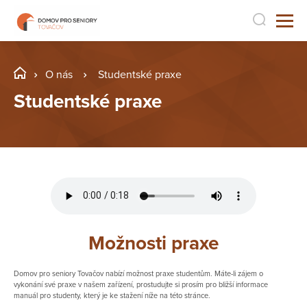
O nás
Studentské praxe
Studentské praxe
Možnosti praxe
Domov pro seniory Tovačov nabízí možnost praxe studentům. Máte-li zájem o
vykonání své praxe v našem zařízení, prostudujte si prosím pro bližší informace
manuál pro studenty, který je ke stažení níže na této stránce.