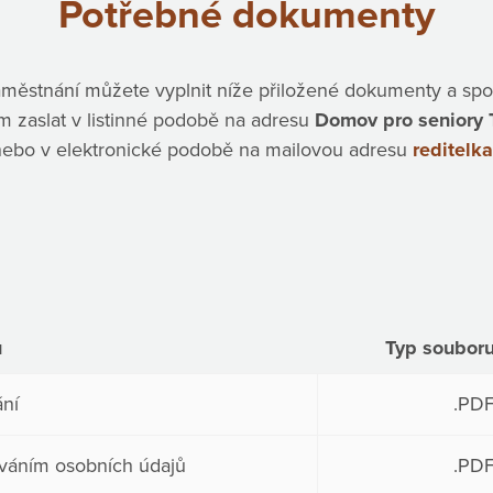
Potřebné dokumenty
aměstnání můžete vyplnit níže přiložené dokumenty a spo
m zaslat v listinné podobě na adresu
Domov pro seniory 
ebo v elektronické podobě na mailovou adresu
reditelk
u
Typ soubor
ní
.PD
váním osobních údajů
.PD