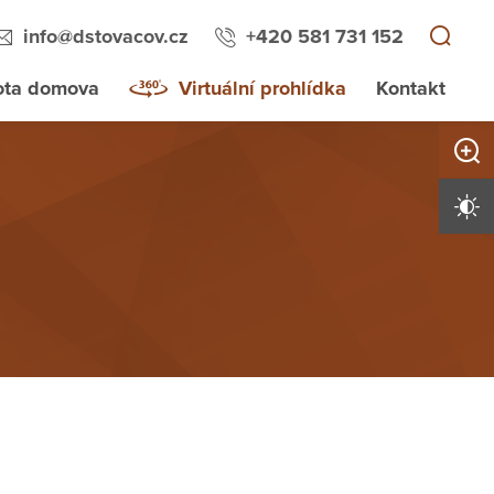
info@dstovacov.cz
+420 581 731 152
ota domova
Virtuální prohlídka
Kontakt
Zvětši
Vysoký 