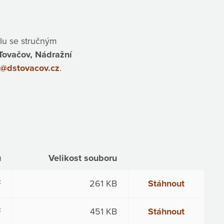
lu se stručným
Tovačov, Nádražní
a@dstovacov.cz
.
u
Velikost souboru
F
261 KB
Stáhnout
F
451 KB
Stáhnout